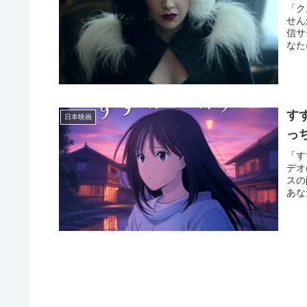
「ク
せん
信サ
なた
す
日本映画
っ
「す
デオ
スの
あな