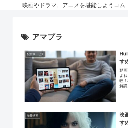
映画やドラマ、アニメを堪能しようコム
アマプラ
H
配信サービス
す
動画
よね
較！
解説
映
海外映画
す