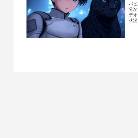
バビ
分か
デオ
状況