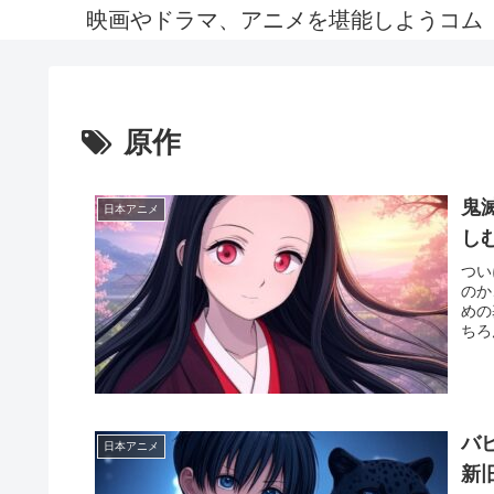
映画やドラマ、アニメを堪能しようコム
原作
鬼
日本アニメ
し
つい
のか
めの
ちろ
バ
日本アニメ
新