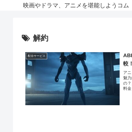
映画やドラマ、アニメを堪能しようコム
解約
A
配信サービス
較
アニ
魅力
の？
料金