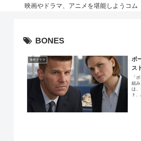
映画やドラマ、アニメを堪能しようコム
BONES
ボ
海外ドラマ
ス
「ボ
組み
は、
ト、